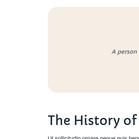
A person 
The History of
Ut sollicitudin ornare neque quis hendr