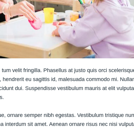
m tum velit fringilla. Phasellus at justo quis orci sceleris
 hendrerit eu sagittis id, malesuada commodo mi. Nullam a
tincidunt dui. Suspendisse vestibulum mauris at elit vulputa
s.
sque, ornare semper nibh egestas. Vestibulum tristique n
interdum sit amet. Aenean ornare risus nec nisi vulputat