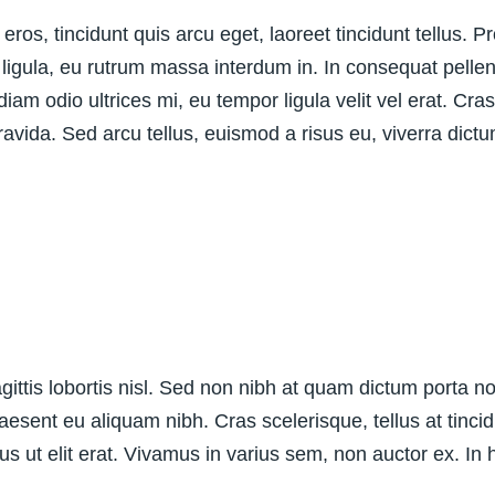
os, tincidunt quis arcu eget, laoreet tincidunt tellus. Pro
ligula, eu rutrum massa interdum in. In consequat pellen
, diam odio ultrices mi, eu tempor ligula velit vel erat. 
avida. Sed arcu tellus, euismod a risus eu, viverra dict
sagittis lobortis nisl. Sed non nibh at quam dictum porta n
Praesent eu aliquam nibh. Cras scelerisque, tellus at tinci
amus ut elit erat. Vivamus in varius sem, non auctor ex. In