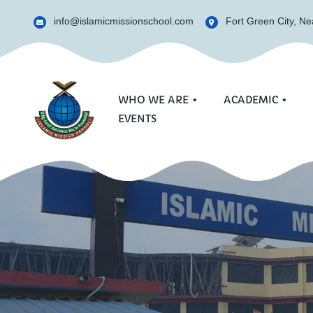
info@islamicmissionschool.com
Fort Green City, Nea
WHO WE ARE
ACADEMIC
EVENTS
Curriculum
Who We Are
Co-Curri
Gallery
Sports
News Lett