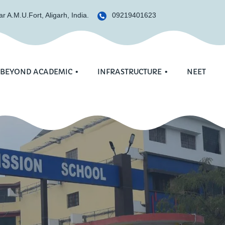
r A.M.U.Fort, Aligarh, India.
09219401623
BEYOND ACADEMIC
INFRASTRUCTURE
NEET
Downloa
culum
Computer Lab
FAQ
Library
er
Laboratories
Sports Complex