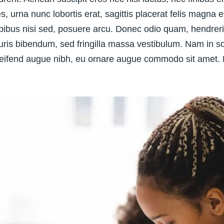
, urna nunc lobortis erat, sagittis placerat felis magna e
pibus nisi sed, posuere arcu. Donec odio quam, hendrerit 
uris bibendum, sed fringilla massa vestibulum. Nam in sol
eifend augue nibh, eu ornare augue commodo sit amet. M