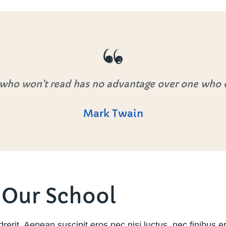
who won’t read has no advantage over one who c
Mark Twain
 Our School
erit. Aenean suscipit eros nec nisi luctus, nec finibus eros